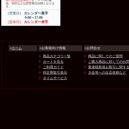
赤い日付は定休日
です。メールの返
信、対応などは翌営業日以降となりま
す。
［営業日］
カレンダー黒字
9:00～17:00
［定休日］
カレンダー赤字
○
ホーム
○お客様向け情報
○お問合せ
商品カテゴリ一覧
商品に関してのご質問
カートを見る
ご購入商品に対してのお
ご利用ガイド
業者様新規お取引に関す
特定商取引表示
大会等への出店依頼など
タイムサービス