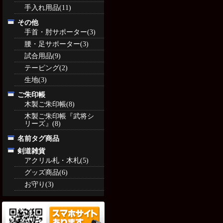
手入れ用品(11)
その他
手首・肘サポーター(3)
腰・足サポーター(3)
試合用品(9)
テーピング(2)
生地(3)
ご朱印帳
木製ご朱印帳(8)
木製ご朱印帳『武将シ
リーズ』(8)
名前タグ商品
剣道雑貨
アクリル札・木札(5)
グッズ商品(6)
お守り(3)