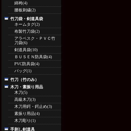
綿袴(4)
腰板刺繍(2)
竹刀袋・剣道具袋
ネームタグ(2)
布製竹刀袋(2)
アラベスク・ＰＶＣ竹
刀袋(6)
剣道具袋(10)
ＢＵＳＥＮ防具袋(4)
PVC防具袋(4)
バッグ(1)
竹刀（竹のみ）
木刀・素振り用品
木刀(5)
高級木刀(3)
木刀用鍔・鍔止め(3)
素振り用品(4)
木刀彫り(1)
手刺し剣道具