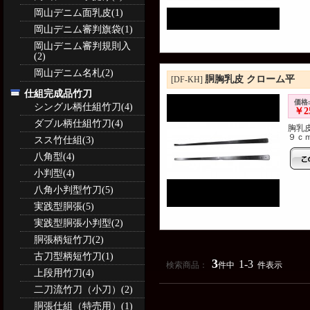
岡山デニム面乳皮(1)
岡山デニム審判旗袋(1)
岡山デニム審判規則入
(2)
岡山デニム名札(2)
胴胸乳皮 クローム平
[DF-KH]
仕組完成品竹刀
価格:
シングル柄仕組竹刀(4)
￥2
ダブル柄仕組竹刀(4)
胸乳
９ｃｍ.
スス竹仕組(3)
八角型(4)
小判型(4)
八角小判型竹刀(5)
実践型胴張(5)
実践型胴張小判型(2)
胴張柄短竹刀(2)
古刀型柄短竹刀(1)
3
1-3
検索商品：
件中
件表示
上段用竹刀(4)
二刀流竹刀（小刀）(2)
胴張仕組（特売用）(1)