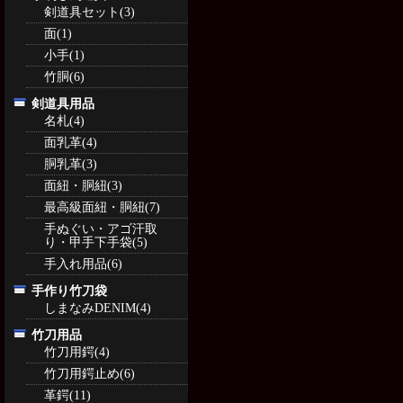
剣道具セット(3)
面(1)
小手(1)
竹胴(6)
剣道具用品
名札(4)
面乳革(4)
胴乳革(3)
面紐・胴紐(3)
最高級面紐・胴紐(7)
手ぬぐい・アゴ汗取
り・甲手下手袋(5)
手入れ用品(6)
手作り竹刀袋
しまなみDENIM(4)
竹刀用品
竹刀用鍔(4)
竹刀用鍔止め(6)
革鍔(11)