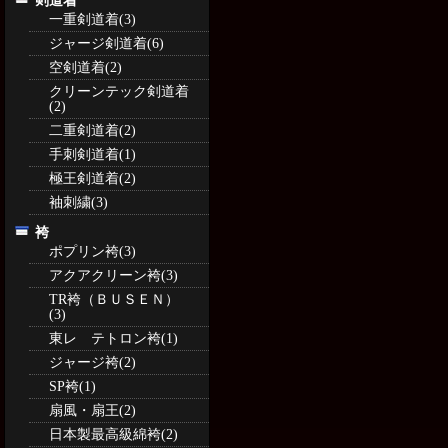
剣道着
一重剣道着(3)
ジャージ剣道着(6)
空剣道着(2)
クリーンテック剣道着
(2)
二重剣道着(2)
手刺剣道着(1)
極王剣道着(2)
袖刺繍(3)
袴
ポプリン袴(3)
アクアクリーン袴(3)
TR袴（ＢＵＳＥＮ）
(3)
東レ テトロン袴(1)
ジャージ袴(2)
SP袴(1)
扇風・扇王(2)
日本製最高級綿袴(2)