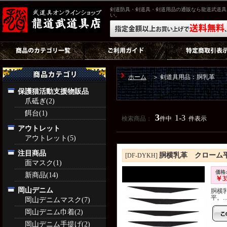
剣道防具・剣道具・剣道用品の通販なら龍道武道具
い。
ホーム
＞ 剣道具用品：胴乳革
保護猫活動支援物販品
爪砥ぎ(2)
餌台(1)
3
1-3
検索商品：
件中
件表示
アウトレット
アウトレット(5)
注目商品
胴横乳革 クローム
[DF-DYKH]
面マスク(1)
価格:
新商品(14)
￥3
岡山デニム
胴横
平。..
岡山デニムマスク(7)
岡山デニム巾着(2)
岡山デニム手提げ(2)