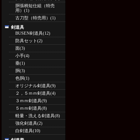
胴張柄短仕組（特売
用）(1)
古刀型（特売用）(1)
剣道具
BUSEN剣道具(12)
防具セット(2)
面(3)
小手(4)
垂(1)
胴(3)
色胴(1)
オリジナル剣道具(9)
２，５ｍｍ剣道具(4)
３ｍｍ剣道具(9)
５ｍｍ剣道具(8)
軽量・洗える剣道具(8)
強化剣道具(2)
白剣道具(10)