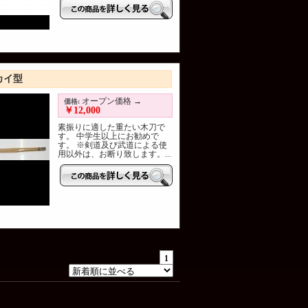
カイ型
オープン価格 →
価格:
￥12,000
素振りに適した重たい木刀で
す。 中学生以上にお勧めで
す。 ※剣道及び武道による使
用以外は、お断り致します。...
1