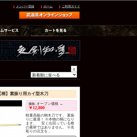
メンバー登録
ホーム
ご利用ガイド
1
【桐】素振り用カイ型木刀
オープン価格 →
価格:
￥12,800
軽量高級の桐木刀です。 素振
りに最適！ ※本物の桐になり
ます。 安く出回っている椎
の素材ではありません。 ※名
彫りの注文を...