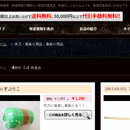
・剣道具・剣道用品の通販なら龍道武道具店。剣道のことならなんでも、龍道武道具店にお任せ下さ
ーム
＞ 木刀・素振り用品：素振り用品
4
1-4
商品：
件中
件表示
すぶりこ
rk]
[BKT-KR-DT]
￥1,200
￥1,404 →
価格:
竹刀に装着し素振りを！！...