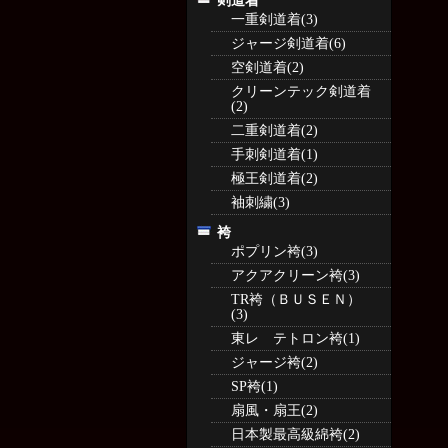
剣道着
一重剣道着(3)
ジャージ剣道着(6)
空剣道着(2)
クリーンテック剣道着
(2)
二重剣道着(2)
手刺剣道着(1)
極王剣道着(2)
袖刺繍(3)
袴
ポプリン袴(3)
アクアクリーン袴(3)
TR袴（ＢＵＳＥＮ）
(3)
東レ テトロン袴(1)
ジャージ袴(2)
SP袴(1)
扇風・扇王(2)
日本製最高級綿袴(2)