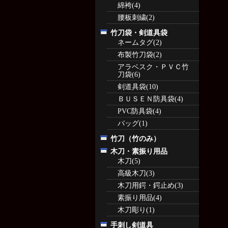
綿袴(4)
腰板刺繍(2)
竹刀袋・剣道具袋
ネームタグ(2)
布製竹刀袋(2)
アラベスク・ＰＶＣ竹
刀袋(6)
剣道具袋(10)
ＢＵＳＥＮ防具袋(4)
PVC防具袋(4)
バッグ(1)
竹刀（竹のみ）
木刀・素振り用品
木刀(5)
高級木刀(3)
木刀用鍔・鍔止め(3)
素振り用品(4)
木刀彫り(1)
手刺し剣道具