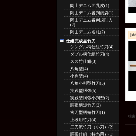
岡山デニム面乳皮(1)
岡山デニム審判旗袋(1)
岡山デニム審判規則入
(2)
岡山デニム名札(2)
[sb
仕組完成品竹刀
シングル柄仕組竹刀(4)
ダブル柄仕組竹刀(4)
スス竹仕組(3)
八角型(4)
小判型(4)
八角小判型竹刀(5)
実践型胴張(5)
実践型胴張小判型(2)
胴張柄短竹刀(2)
古刀型柄短竹刀(1)
検索
上段用竹刀(4)
二刀流竹刀（小刀）(2)
胴張仕組（特売用）(1)