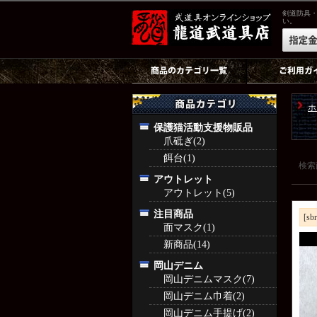
剣道防具
い。
ホ
保護猫活動支援物販品
爪砥ぎ(2)
餌台(1)
検索
アウトレット
アウトレット(5)
注目商品
[sb
面マスク(1)
新商品(14)
岡山デニム
岡山デニムマスク(7)
岡山デニム巾着(2)
岡山デニム手提げ(2)