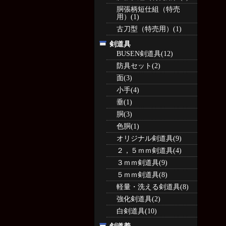
胴張柄短仕組（特売
用）(1)
古刀型（特売用）(1)
剣道具
BUSEN剣道具(12)
防具セット(2)
面(3)
小手(4)
垂(1)
胴(3)
色胴(1)
オリジナル剣道具(9)
２，５ｍｍ剣道具(4)
３ｍｍ剣道具(9)
５ｍｍ剣道具(8)
軽量・洗える剣道具(8)
強化剣道具(2)
白剣道具(10)