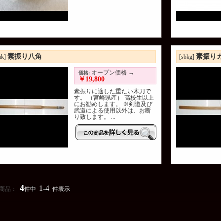
素振り八角
素振り
hk]
[sbkg]
オープン価格 →
価格:
￥19,800
素振りに適した重たい木刀で
す。 （宮崎県産） 高校生以上
にお勧めします。 ※剣道及び
武道による使用以外は、お断
り致します。 ...
4
1-4
商品：
件中
件表示