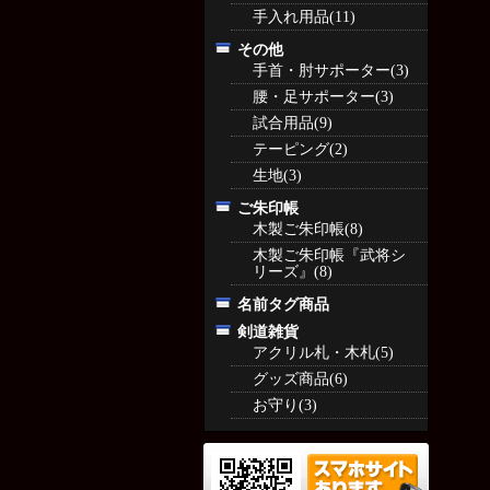
手入れ用品(11)
その他
手首・肘サポーター(3)
腰・足サポーター(3)
試合用品(9)
テーピング(2)
生地(3)
ご朱印帳
木製ご朱印帳(8)
木製ご朱印帳『武将シ
リーズ』(8)
名前タグ商品
剣道雑貨
アクリル札・木札(5)
グッズ商品(6)
お守り(3)