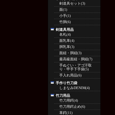
剣道具セット(3)
面(1)
小手(1)
竹胴(6)
剣道具用品
名札(4)
面乳革(4)
胴乳革(3)
面紐・胴紐(3)
最高級面紐・胴紐(7)
手ぬぐい・アゴ汗取
り・甲手下手袋(5)
手入れ用品(6)
手作り竹刀袋
しまなみDENIM(4)
竹刀用品
竹刀用鍔(4)
竹刀用鍔止め(6)
革鍔(11)