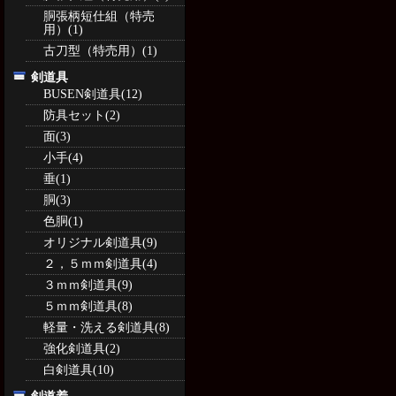
胴張柄短仕組（特売
用）(1)
古刀型（特売用）(1)
剣道具
BUSEN剣道具(12)
防具セット(2)
面(3)
小手(4)
垂(1)
胴(3)
色胴(1)
オリジナル剣道具(9)
２，５ｍｍ剣道具(4)
３ｍｍ剣道具(9)
５ｍｍ剣道具(8)
軽量・洗える剣道具(8)
強化剣道具(2)
白剣道具(10)