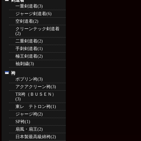
剣道着
一重剣道着(3)
ジャージ剣道着(6)
空剣道着(2)
クリーンテック剣道着
(2)
二重剣道着(2)
手刺剣道着(1)
極王剣道着(2)
袖刺繍(3)
袴
ポプリン袴(3)
アクアクリーン袴(3)
TR袴（ＢＵＳＥＮ）
(3)
東レ テトロン袴(1)
ジャージ袴(2)
SP袴(1)
扇風・扇王(2)
日本製最高級綿袴(2)