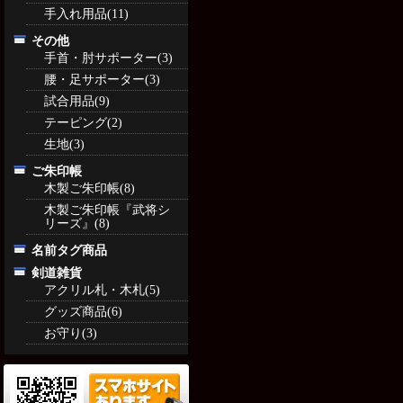
手入れ用品(11)
その他
手首・肘サポーター(3)
腰・足サポーター(3)
試合用品(9)
テーピング(2)
生地(3)
ご朱印帳
木製ご朱印帳(8)
木製ご朱印帳『武将シ
リーズ』(8)
名前タグ商品
剣道雑貨
アクリル札・木札(5)
グッズ商品(6)
お守り(3)