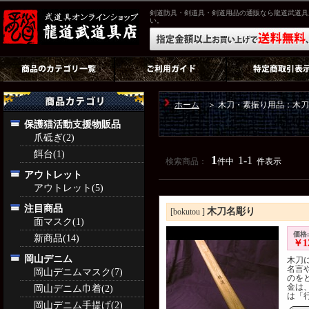
剣道防具・剣道具・剣道用品の通販なら龍道武道具
い。
ホーム
＞ 木刀・素振り用品：木刀
保護猫活動支援物販品
爪砥ぎ(2)
餌台(1)
1
1-1
検索商品：
件中
件表示
アウトレット
アウトレット(5)
注目商品
木刀名彫り
[bokutou ]
面マスク(1)
価格:
新商品(14)
￥1
岡山デニム
木刀
名言
岡山デニムマスク(7)
のを
金は、
岡山デニム巾着(2)
は「行
岡山デニム手提げ(2)