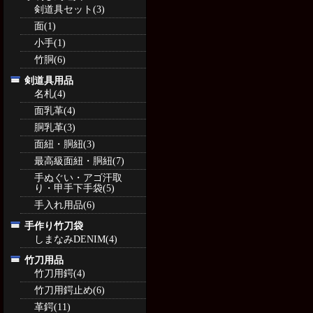
剣道具セット(3)
面(1)
小手(1)
竹胴(6)
剣道具用品
名札(4)
面乳革(4)
胴乳革(3)
面紐・胴紐(3)
最高級面紐・胴紐(7)
手ぬぐい・アゴ汗取
り・甲手下手袋(5)
手入れ用品(6)
手作り竹刀袋
しまなみDENIM(4)
竹刀用品
竹刀用鍔(4)
竹刀用鍔止め(6)
革鍔(11)