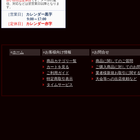
赤い日付は定休日
です。メールの返
信、対応などは翌営業日以降となりま
す。
［営業日］
カレンダー黒字
9:00～17:00
［定休日］
カレンダー赤字
○
ホーム
○お客様向け情報
○お問合せ
商品カテゴリ一覧
商品に関してのご質問
カートを見る
ご購入商品に対してのお
ご利用ガイド
業者様新規お取引に関す
特定商取引表示
大会等への出店依頼など
タイムサービス