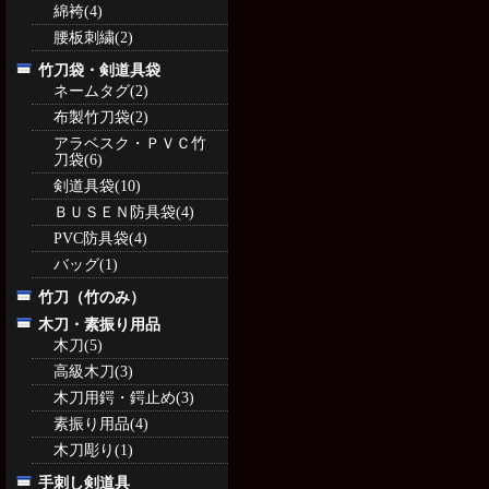
綿袴(4)
腰板刺繍(2)
竹刀袋・剣道具袋
ネームタグ(2)
布製竹刀袋(2)
アラベスク・ＰＶＣ竹
刀袋(6)
剣道具袋(10)
ＢＵＳＥＮ防具袋(4)
PVC防具袋(4)
バッグ(1)
竹刀（竹のみ）
木刀・素振り用品
木刀(5)
高級木刀(3)
木刀用鍔・鍔止め(3)
素振り用品(4)
木刀彫り(1)
手刺し剣道具