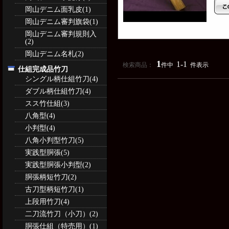
岡山デニム面乳皮(1)
岡山デニム審判旗袋(1)
岡山デニム審判規則入
(2)
岡山デニム名札(2)
1
1-1
検索商品：
件中
件表示
仕組完成品竹刀
シングル柄仕組竹刀(4)
ダブル柄仕組竹刀(4)
スス竹仕組(3)
八角型(4)
小判型(4)
八角小判型竹刀(5)
実践型胴張(5)
実践型胴張小判型(2)
胴張柄短竹刀(2)
古刀型柄短竹刀(1)
上段用竹刀(4)
二刀流竹刀（小刀）(2)
胴張仕組（特売用）(1)