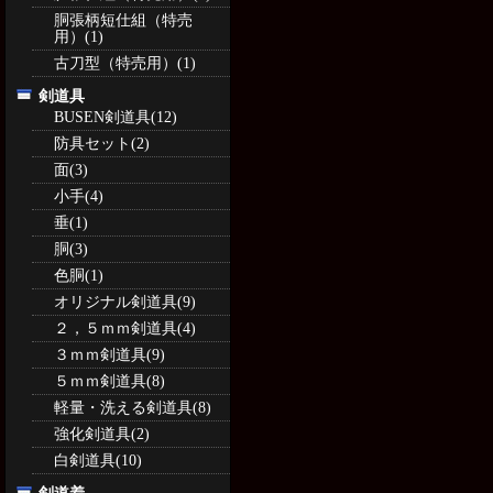
胴張柄短仕組（特売
用）(1)
古刀型（特売用）(1)
剣道具
BUSEN剣道具(12)
防具セット(2)
面(3)
小手(4)
垂(1)
胴(3)
色胴(1)
オリジナル剣道具(9)
２，５ｍｍ剣道具(4)
３ｍｍ剣道具(9)
５ｍｍ剣道具(8)
軽量・洗える剣道具(8)
強化剣道具(2)
白剣道具(10)