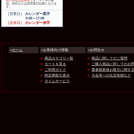
赤い日付は定休日
です。メールの返
信、対応などは翌営業日以降となりま
す。
［営業日］
カレンダー黒字
9:00～17:00
［定休日］
カレンダー赤字
○
ホーム
○お客様向け情報
○お問合せ
商品カテゴリ一覧
商品に関してのご質問
カートを見る
ご購入商品に対してのお
ご利用ガイド
業者様新規お取引に関す
特定商取引表示
大会等への出店依頼など
タイムサービス