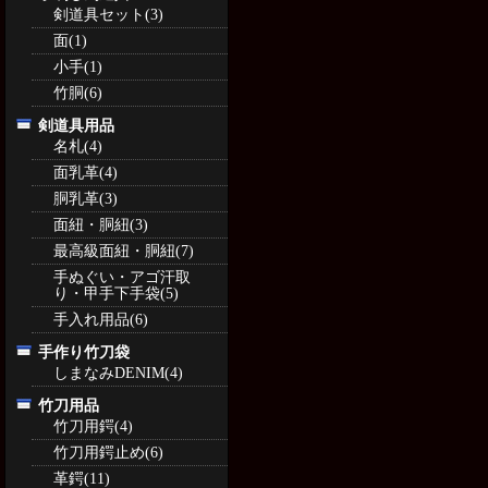
剣道具セット(3)
面(1)
小手(1)
竹胴(6)
剣道具用品
名札(4)
面乳革(4)
胴乳革(3)
面紐・胴紐(3)
最高級面紐・胴紐(7)
手ぬぐい・アゴ汗取
り・甲手下手袋(5)
手入れ用品(6)
手作り竹刀袋
しまなみDENIM(4)
竹刀用品
竹刀用鍔(4)
竹刀用鍔止め(6)
革鍔(11)