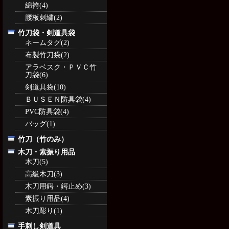
綿袴(4)
腰板刺繍(2)
竹刀袋・剣道具袋
ネームタグ(2)
布製竹刀袋(2)
アラベスク・ＰＶＣ竹
刀袋(6)
剣道具袋(10)
ＢＵＳＥＮ防具袋(4)
PVC防具袋(4)
バッグ(1)
竹刀（竹のみ）
木刀・素振り用品
木刀(5)
高級木刀(3)
木刀用鍔・鍔止め(3)
素振り用品(4)
木刀彫り(1)
手刺し剣道具