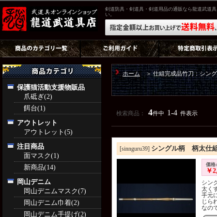
剣道防具・剣道具・剣道用品の通販なら龍道武道具
い。
ホーム
＞ 仕組完成品竹刀：シング
保護猫活動支援物販品
爪砥ぎ(2)
餌台(1)
4
1-4
検索商品：
件中
件表示
アウトレット
アウトレット(5)
注目商品
シングル柄 柄太仕
[sinnguru39]
面マスク(1)
価格:
新商品(14)
￥2,
岡山デニム
シン
太く
岡山デニムマスク(7)
手元
じら
岡山デニム巾着(2)
なので
岡山デニム手提げ(2)