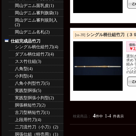
岡山デニム面乳皮(1)
岡山デニム審判旗袋(1)
岡山デニム審判規則入
(2)
岡山デニム名札(2)
シングル柄仕組竹刀（３
[ss-39]
仕組完成品竹刀
価格:
シングル柄仕組竹刀(4)
￥2,
ダブル柄仕組竹刀(4)
選別
求め
スス竹仕組(3)
組み
シン
八角型(4)
の試合
小判型(4)
八角小判型竹刀(5)
実践型胴張(5)
実践型胴張小判型(2)
胴張柄短竹刀(2)
古刀型柄短竹刀(1)
4
1-4
検索商品：
件中
件表示
上段用竹刀(4)
二刀流竹刀（小刀）(2)
胴張仕組（特売用）(1)