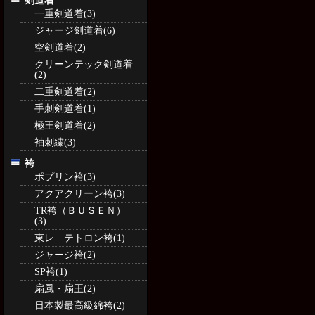
剣道着
一重剣道着(3)
ジャージ剣道着(6)
空剣道着(2)
クリーンテック剣道着
(2)
二重剣道着(2)
手刺剣道着(1)
極王剣道着(2)
袖刺繍(3)
袴
ポプリン袴(3)
アクアクリーン袴(3)
TR袴（ＢＵＳＥＮ）
(3)
東レ テトロン袴(1)
ジャージ袴(2)
SP袴(1)
扇風・扇王(2)
日本製最高級綿袴(2)