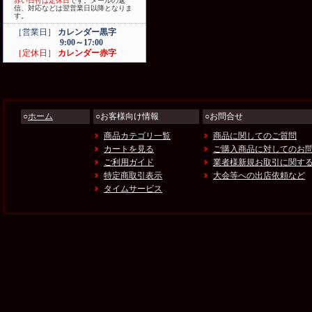
赤い日付は定休日
です。メールの返
信、対応などは翌営業日以降となりま
す。
［営業日］
カレンダー黒字
9:00～17:00
［定休日］
カレンダー赤字
○
ホーム
○お客様向け情報
○お問合せ
商品カテゴリ一覧
商品に関してのご質問
カートを見る
ご購入商品に対してのお
ご利用ガイド
業者様新規お取引に関す
特定商取引表示
大会等への出店依頼など
タイムサービス