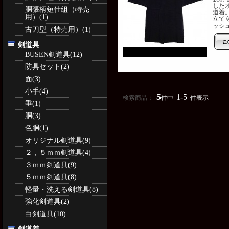
した
胴張柄短仕組（特売
道着。
用）(1)
立て
ッシュ 
古刀型（特売用）(1)
剣道具
BUSEN剣道具(12)
防具セット(2)
面(3)
小手(4)
5
1-5
検索商品：
件中
件表示
垂(1)
胴(3)
色胴(1)
オリジナル剣道具(9)
２，５ｍｍ剣道具(4)
３ｍｍ剣道具(9)
５ｍｍ剣道具(8)
軽量・洗える剣道具(8)
強化剣道具(2)
白剣道具(10)