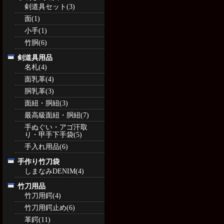
剣道具セット(3)
面(1)
小手(1)
竹胴(6)
剣道具用品
名札(4)
面乳革(4)
胴乳革(3)
面紐・胴紐(3)
最高級面紐・胴紐(7)
手ぬぐい・アゴ汗取
り・甲手下手袋(5)
手入れ用品(6)
手作り竹刀袋
しまなみDENIM(4)
竹刀用品
竹刀用鍔(4)
竹刀用鍔止め(6)
革鍔(11)