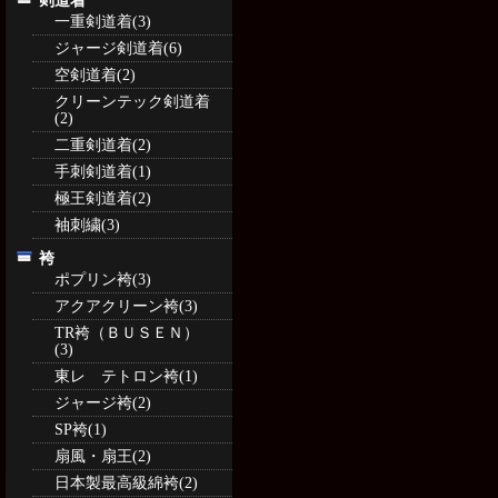
剣道着
一重剣道着(3)
ジャージ剣道着(6)
空剣道着(2)
クリーンテック剣道着
(2)
二重剣道着(2)
手刺剣道着(1)
極王剣道着(2)
袖刺繍(3)
袴
ポプリン袴(3)
アクアクリーン袴(3)
TR袴（ＢＵＳＥＮ）
(3)
東レ テトロン袴(1)
ジャージ袴(2)
SP袴(1)
扇風・扇王(2)
日本製最高級綿袴(2)