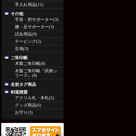
手入れ用品(11)
その他
手首・肘サポーター(3)
腰・足サポーター(3)
試合用品(9)
テーピング(2)
生地(3)
ご朱印帳
木製ご朱印帳(8)
木製ご朱印帳『武将シ
リーズ』(8)
名前タグ商品
剣道雑貨
アクリル札・木札(5)
グッズ商品(6)
お守り(3)