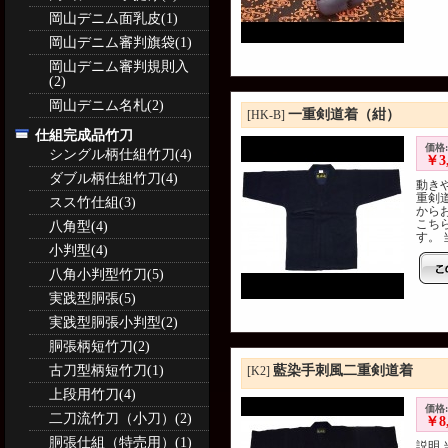
岡山デニム面乳皮(1)
岡山デニム審判旗袋(1)
岡山デニム審判規則入
(2)
岡山デニム名札(2)
一重剣道着（紺）
[HK-B]
仕組完成品竹刀
価格:
シングル柄仕組竹刀(4)
￥3,
ダブル柄仕組竹刀(4)
動き
重剣
スス竹仕組(3)
から
こち
八角型(4)
す。 
小判型(4)
八角小判型竹刀(5)
実践型胴張(5)
実践型胴張小判型(2)
胴張柄短竹刀(2)
古刀型柄短竹刀(1)
藍染手刺風二重剣道着
[K2]
上段用竹刀(4)
価格:
二刀流竹刀（小刀）(2)
￥8,
胴張仕組（特売用）(1)
説明