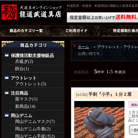
剣道防具・剣道具・剣道用品の通販なら龍道武道具
い。
ホーム
＞ アウトレット：アウトレ
お買い得です。
保護猫活動支援物販品
爪砥ぎ(2)
餌台(1)
5
1-5
検索商品：
件中
件表示
アウトレット
アウトレット(5)
注目商品
手刺『小手』１分２厘
[ts12kt]
面マスク(1)
価格:
新商品(14)
１分
岡山デニム
二段
品とし
岡山デニムマスク(7)
岡山デニム巾着(2)
岡山デニム手提げ(2)