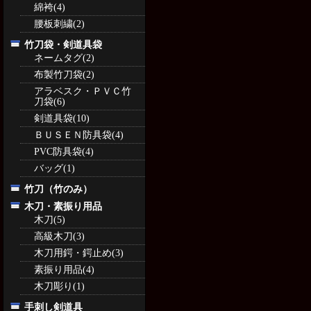
綿袴(4)
腰板刺繍(2)
竹刀袋・剣道具袋
ネームタグ(2)
布製竹刀袋(2)
アラベスク・ＰＶＣ竹
刀袋(6)
剣道具袋(10)
ＢＵＳＥＮ防具袋(4)
PVC防具袋(4)
バッグ(1)
竹刀（竹のみ）
木刀・素振り用品
木刀(5)
高級木刀(3)
木刀用鍔・鍔止め(3)
素振り用品(4)
木刀彫り(1)
手刺し剣道具